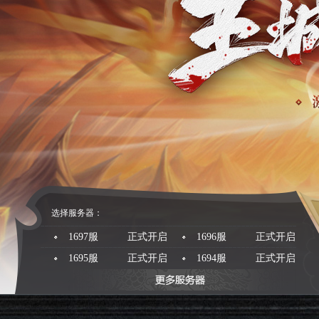
选择服务器：
1697服
正式开启
1696服
正式开启
1695服
正式开启
1694服
正式开启