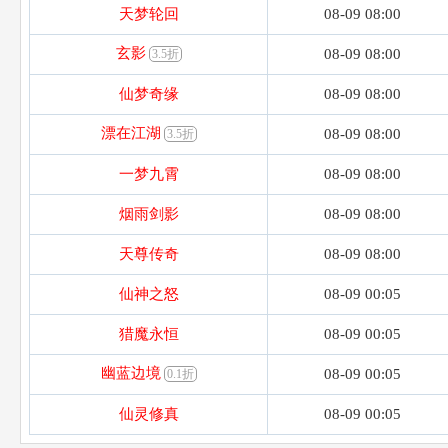
天梦轮回
08-09 08:00
玄影
08-09 08:00
3.5折
仙梦奇缘
08-09 08:00
漂在江湖
08-09 08:00
3.5折
一梦九霄
08-09 08:00
烟雨剑影
08-09 08:00
天尊传奇
08-09 08:00
仙神之怒
08-09 00:05
猎魔永恒
08-09 00:05
幽蓝边境
08-09 00:05
0.1折
仙灵修真
08-09 00:05