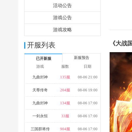
活动公告
游戏公告
游戏攻略
《大战
开服列表
新服预告
已开新服
游戏
服数
日期
九曲封神
135服
08-06 21:00
天尊传奇
204服
08-06 19:00
九曲封神
134服
08-06 17:00
一剑永恒
33服
08-06 17:00
三国群将传
904服
08-06 17:00