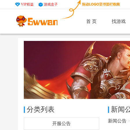
VIP权益
游戏盒子
首 页
找游戏
分类列表
新闻
新闻公告
开服公告