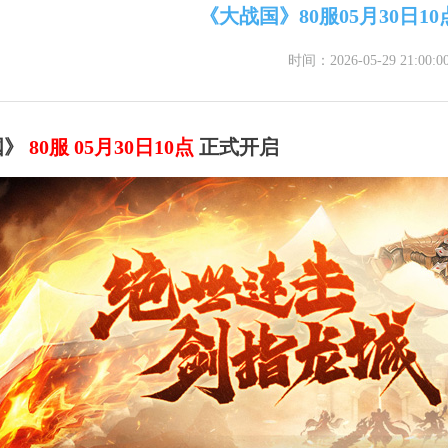
《大战国》80服05月30日1
时间：2026-05-29 21:00:0
国》
80服 05月30日10点
正式开启