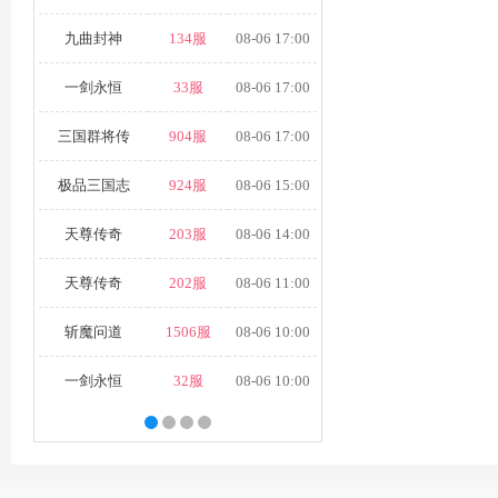
九曲封神
134服
08-06 17:00
一剑永恒
33服
08-06 17:00
三国群将传
904服
08-06 17:00
极品三国志
924服
08-06 15:00
天尊传奇
203服
08-06 14:00
天尊传奇
202服
08-06 11:00
斩魔问道
1506服
08-06 10:00
一剑永恒
32服
08-06 10:00