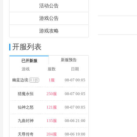
活动公告
游戏公告
游戏攻略
开服列表
新服预告
已开新服
游戏
服数
日期
幽蓝边境
1服
08-07 00:05
0.1折
猎魔永恒
250服
08-07 00:05
仙神之怒
121服
08-07 00:05
九曲封神
135服
08-06 21:00
天尊传奇
204服
08-06 19:00