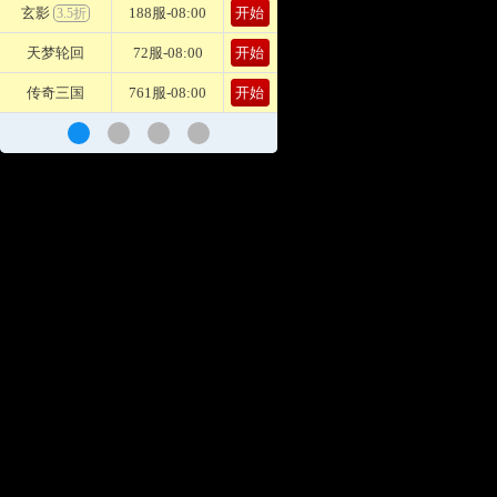
玄影
188服-08:00
开始
3.5折
天梦轮回
72服-08:00
开始
传奇三国
761服-08:00
开始